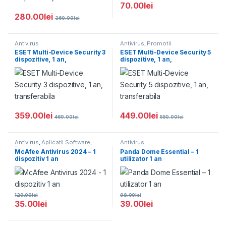
70.00
lei
280.00
lei
360.00
lei
Antivirus
Antivirus
,
Promotii
ESET Multi-Device Security 3
ESET Multi-Device Security 5
dispozitive, 1 an,
dispozitive, 1 an,
transferabila
transferabila
359.00
lei
449.00
lei
469.00
lei
550.00
lei
Antivirus
,
Aplicatii Software
,
Antivirus
Promotii
McAfee Antivirus 2024 – 1
Panda Dome Essential – 1
dispozitiv 1 an
utilizator 1 an
129.00
lei
98.00
lei
35.00
lei
39.00
lei