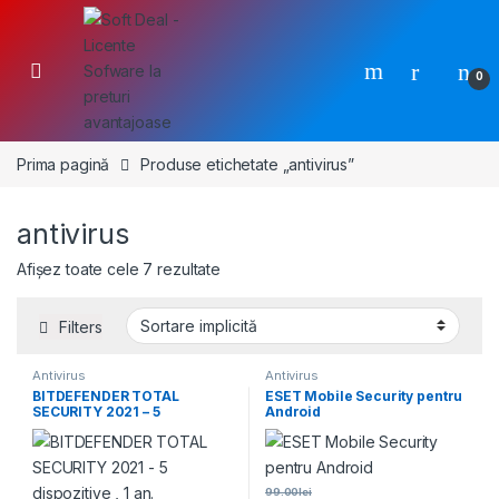
Skip to navigation
Skip to content
0
Prima pagină
Produse etichetate „antivirus”
antivirus
Afișez toate cele 7 rezultate
Filters
Antivirus
Antivirus
BITDEFENDER TOTAL
ESET Mobile Security pentru
SECURITY 2021 – 5
Android
dispozitive , 1 an.
99.00
lei