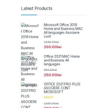
Latest Products
Microsoft Office 2019
Home and Business MAC
All languages Asociere
cont
1,000.00
lei
250.00
lei
Office 2021 MAC Home
and Business All
languages
800.00
lei
250.00
lei
OFFICE 2021 PRO PLUS
ASOCIERE CONT
MICROSOFT
Evaluat la
1,500.00
lei
5.00
din 5