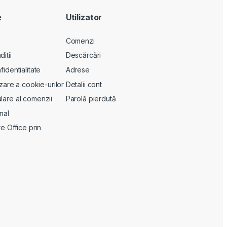
e
Utilizator
Comenzi
itii
Descărcări
fidentialitate
Adrese
lizare a cookie-urilor
Detalii cont
lare al comenzii
Parolă pierdută
nal
re Office prin