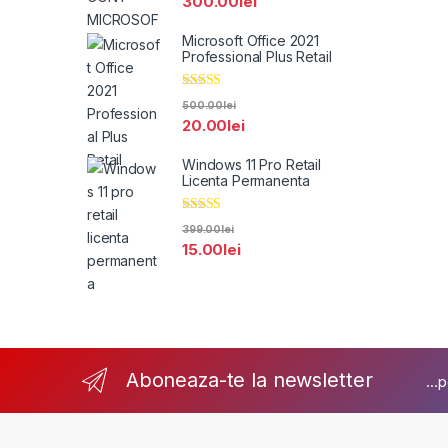
300.00
lei
Microsoft Office 2021
Professional Plus Retail
Evaluat la
500.00
lei
5.00
din 5
20.00
lei
Windows 11 Pro Retail
Licenta Permanenta
Evaluat la
399.00
lei
5.00
din 5
15.00
lei
Aboneaza-te la newsletter
...