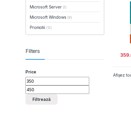
Microsoft Server
(1)
Microsoft Windows
(8)
Promotii
(12)
Filters
359
Price
Afișez to
Preț minim
Preț maxim
Filtrează