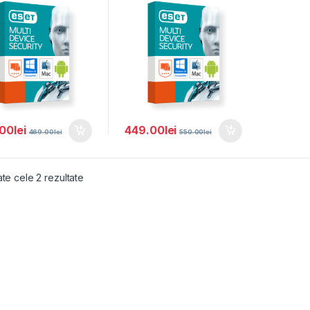
.00
lei
449.00
lei
469.00
lei
550.00
lei
ate cele 2 rezultate