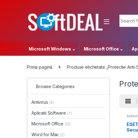
Skip to navigation
Skip to content
Search f
Microsoft Windows
Microsoft Office
Apl
Prima pagină
Produse etichetate „Protectie Anti-S
Prote
Browse Categories
Antivirus
(9)
Aplicatii Software
(7)
Antivi
Microsoft Office
ESET
(12)
Secur
Word for Mac
(2)
an, t