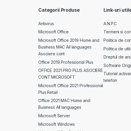
Categorii Produse
Link-uri util
Antivirus
A.N.P.C
Microsoft Office
Termeni si cond
Microsoft Office 2019 Home and
Politica de con
Business MAC All languages
Politica de uti
Asociere cont
Dreptul de anu
Office 2019 Professional Plus
Software Origi
OFFICE 2021 PRO PLUS ASOCIERE
Tutorial activa
CONT MICROSOFT
telefon
Microsoft Office 2021 Professional
Plus Retail
Office 2021 MAC Home and
Business All languages
Microsoft Server
Microsoft Windows