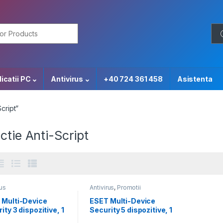
or:
icatii PC
Antivirus
+40 724 361 458
Asistenta
cript”
ctie Anti-Script
rus
Antivirus
,
Promotii
 Multi-Device
ESET Multi-Device
ity 3 dispozitive, 1
Security 5 dispozitive, 1
ransferabila
an, transferabila