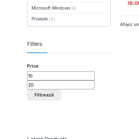
18.0
Microsoft Windows
(8)
Promotii
(12)
Afișez sin
Filters
Price
Preț minim
Preț maxim
Filtrează