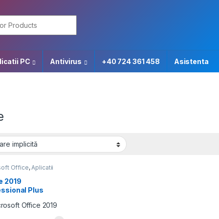
or:
icatii PC
Antivirus
+40 724 361 458
Asistenta
e
oft Office
,
Aplicatii
are
,
Microsoft
ows
,
Promotii
e 2019
ssional Plus