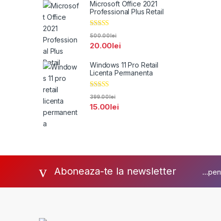
Microsoft Office 2021
Professional Plus Retail
Evaluat la
500.00
lei
5.00
din 5
20.00
lei
Windows 11 Pro Retail
Licenta Permanenta
Evaluat la
399.00
lei
5.00
din 5
15.00
lei
Aboneaza-te la newsletter
...pen