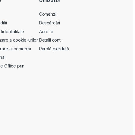
e
Utilizator
Comenzi
itii
Descărcări
fidentialitate
Adrese
lizare a cookie-urilor
Detalii cont
lare al comenzii
Parolă pierdută
nal
re Office prin