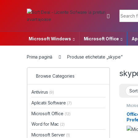
Skip to navigation
Skip to content
Search f
Microsoft Windows
Microsoft Office
Apl
Prima pagină
Produse etichetate „skype”
skyp
Browse Categories
Antivirus
(9)
Aplicatii Software
(7)
Micros
Softw
Wind
Microsoft Office
Offic
(12)
Profe
Word for Mac
(2)
Microsoft Server
(1)