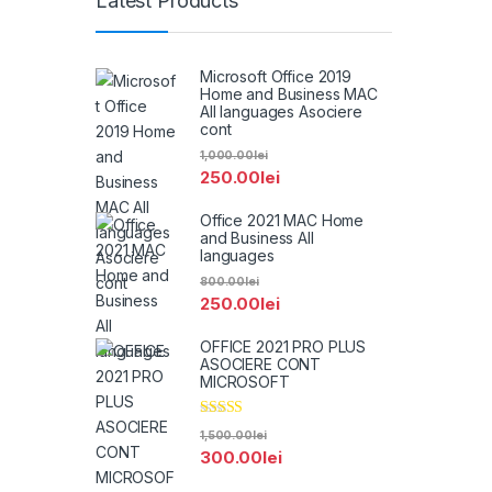
Latest Products
Microsoft Office 2019
Home and Business MAC
All languages Asociere
cont
1,000.00
lei
250.00
lei
Office 2021 MAC Home
and Business All
languages
800.00
lei
250.00
lei
OFFICE 2021 PRO PLUS
ASOCIERE CONT
MICROSOFT
Evaluat la
1,500.00
lei
5.00
din 5
300.00
lei