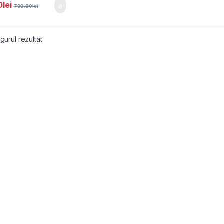
0
lei
799.00
lei
gurul rezultat