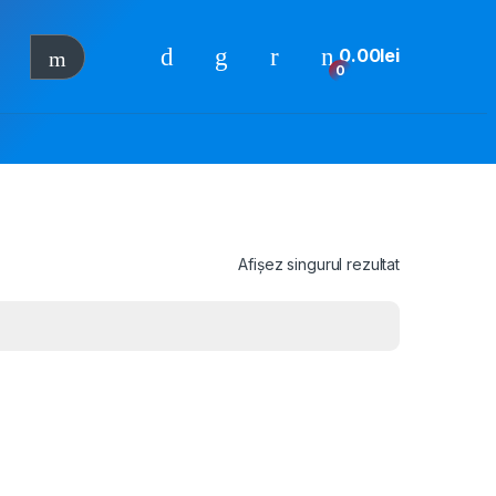
0.00
lei
0
Afișez singurul rezultat