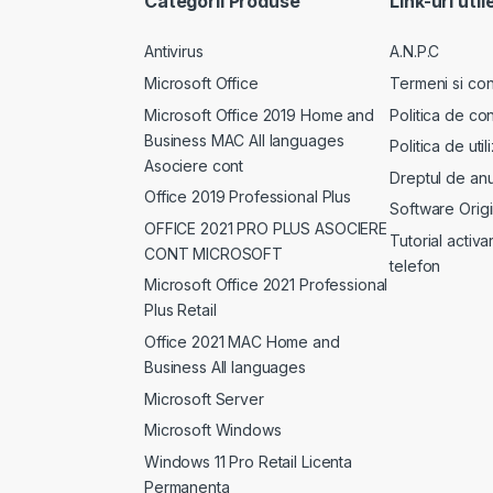
Categorii Produse
Link-uri util
Antivirus
A.N.P.C
Microsoft Office
Termeni si cond
Microsoft Office 2019 Home and
Politica de con
Business MAC All languages
Politica de uti
Asociere cont
Dreptul de anu
Office 2019 Professional Plus
Software Origi
OFFICE 2021 PRO PLUS ASOCIERE
Tutorial activa
CONT MICROSOFT
telefon
Microsoft Office 2021 Professional
Plus Retail
Office 2021 MAC Home and
Business All languages
Microsoft Server
Microsoft Windows
Windows 11 Pro Retail Licenta
Permanenta