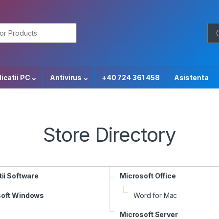
or:
icatii PC
Antivirus
+40 724 361 458
Asistenta
Store Directory
tii Software
Microsoft Office
soft Windows
Word for Mac
Microsoft Server