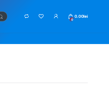
0.00
lei
0