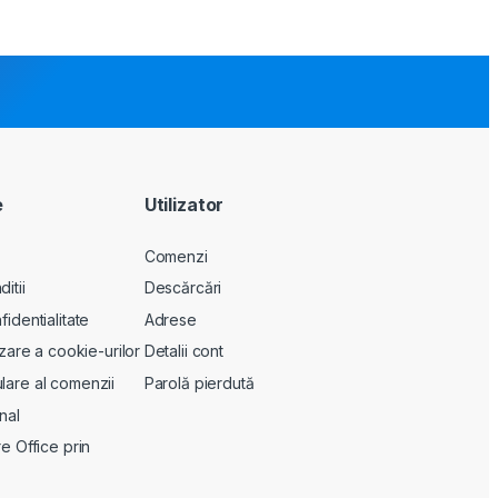
e
Utilizator
Comenzi
itii
Descărcări
fidentialitate
Adrese
lizare a cookie-urilor
Detalii cont
lare al comenzii
Parolă pierdută
nal
re Office prin