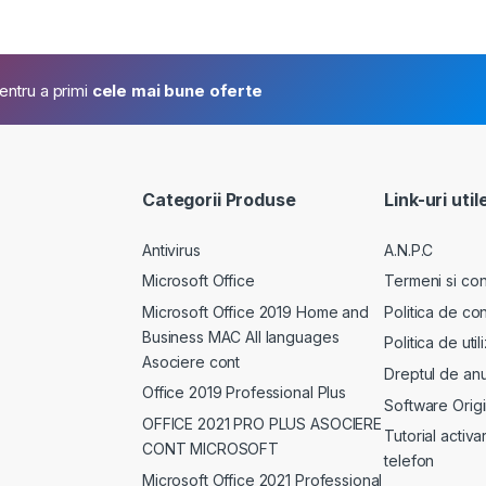
pentru a primi
cele mai bune oferte
Categorii Produse
Link-uri util
Antivirus
A.N.P.C
Microsoft Office
Termeni si cond
Microsoft Office 2019 Home and
Politica de con
Business MAC All languages
Politica de uti
Asociere cont
Dreptul de anu
Office 2019 Professional Plus
Software Origi
OFFICE 2021 PRO PLUS ASOCIERE
Tutorial activa
CONT MICROSOFT
telefon
Microsoft Office 2021 Professional