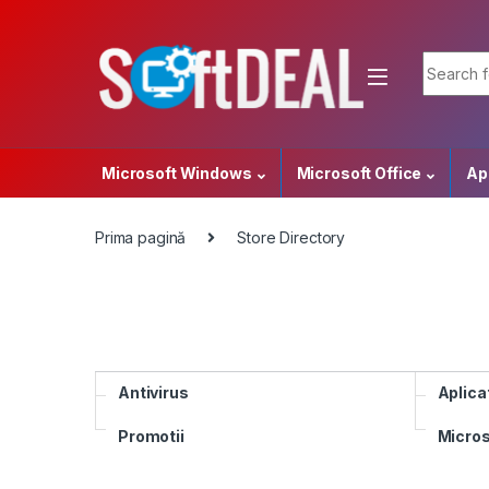
Skip to navigation
Skip to content
Search f
Microsoft Windows
Microsoft Office
Apl
Prima pagină
Store Directory
Antivirus
Aplica
Promotii
Micro